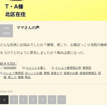
ママさんの声
4.30
2020
どんな症状にお悩みでしたか？腰痛、肩こり、お腹ぽっこり当院の施術
をうけてどのように変化しましたか？痛みは楽になった。
続きを読む
wpmaster
コメントを書く
たいよう整骨院の声
,
整骨院
たいよう整骨院
,
ぽっこりお腹
,
巣鴨
,
産後ケア
,
産後のお腹
,
産後骨盤矯正
,
田
端
,
肩こり
,
腰痛
,
駒込
PAGE NAVI
1
2
3
4
5
6
»