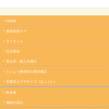
HOME
産前産後ケア
ダイエット
妊活整体
巻き爪・陥入爪矯正
たいよう整体院の猫背矯正
岩盤浴エクササイズ（ほっトレ）
料金表
施術の流れ