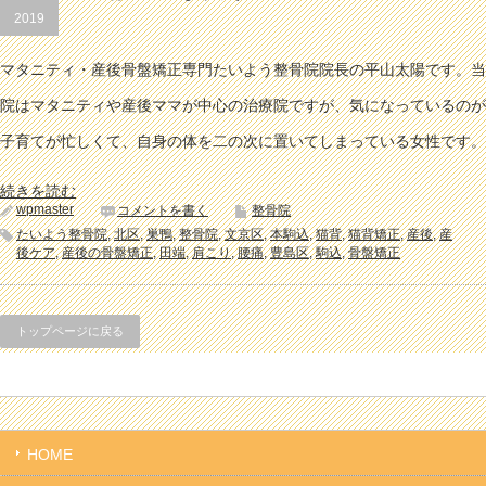
2019
マタニティ・産後骨盤矯正専門たいよう整骨院院長の平山太陽です。当
院はマタニティや産後ママが中心の治療院ですが、気になっているのが
子育てが忙しくて、自身の体を二の次に置いてしまっている女性です。
続きを読む
wpmaster
コメントを書く
整骨院
たいよう整骨院
,
北区
,
巣鴨
,
整骨院
,
文京区
,
本駒込
,
猫背
,
猫背矯正
,
産後
,
産
後ケア
,
産後の骨盤矯正
,
田端
,
肩こり
,
腰痛
,
豊島区
,
駒込
,
骨盤矯正
トップページに戻る
HOME