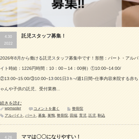
託児スタッフ募集！
4.30
2022
2026年8月から働ける託児スタッフ募集中です！形態：パート・アルバ
イト時給：1226円時間：10：00～14：00例）①10:00~14:00/
②13:00~15:00/③10:00~13:001日3ｈ~/週1日間~仕事内容来院する赤ち
ゃんや子供の託児、受付業務...
続きを読む
wpmaster
コメントを書く
整骨院
アルバイト
,
パート
,
募集
,
巣鴨
,
整骨院
,
田端
,
育児
,
託児
,
駒込
ママは〇〇になりやすい！
4.26