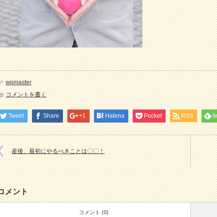
wpmaster
コメントを書く
Tweet
Share
+1
Hatena
Pocket
RSS
f
産後、最初にやるべきことは〇〇！
コメント
コメント (0)