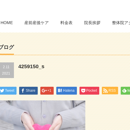
HOME
産前産後ケア
料金表
院長挨拶
整体院ア
ブログ
4259150_s
2.11
2021
Tweet
Share
+1
Hatena
Pocket
RSS
f