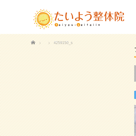
Home
4259150_s