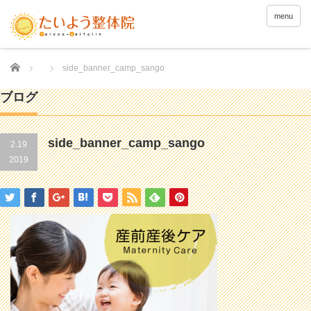
menu
Home
side_banner_camp_sango
ブログ
side_banner_camp_sango
2.19
2019