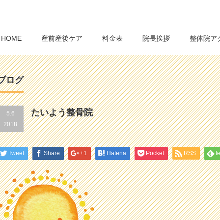
HOME
産前産後ケア
料金表
院長挨拶
整体院ア
ブログ
たいよう整骨院
5.6
2018
Tweet
Share
+1
Hatena
Pocket
RSS
f