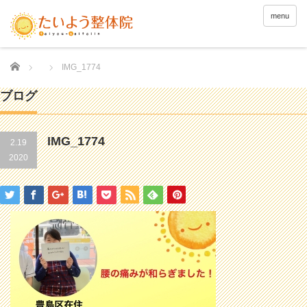
menu
Home
IMG_1774
ブログ
IMG_1774
2.19
2020