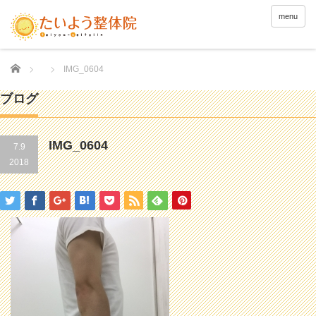
menu
Home
IMG_0604
ブログ
IMG_0604
7.9
2018