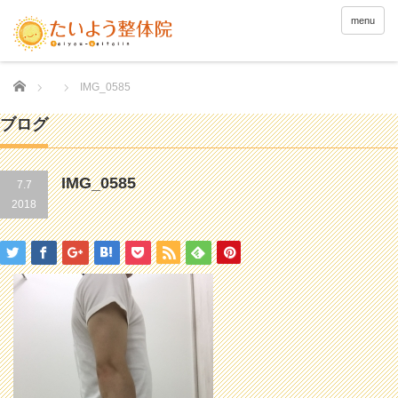
menu
Home
IMG_0585
ブログ
IMG_0585
7.7
2018