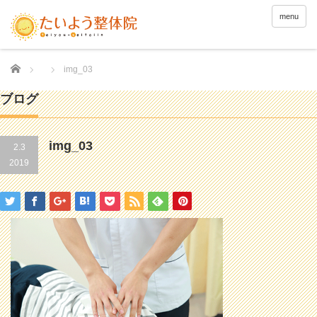
menu
Home
img_03
ブログ
img_03
2.3
2019