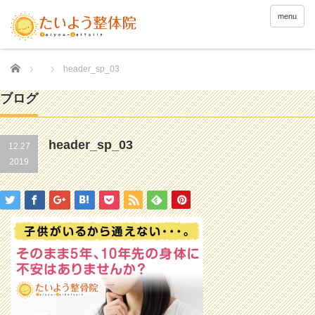
menu
Home
header_sp_03
ブログ
header_sp_03
12.27
2019