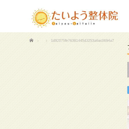
Home
1d92075fe76381445d3253a6ac0694a7