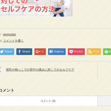
wpmaster
コメントを書く
Tweet
Share
+1
Hatena
Pocket
RSS
f
授乳や抱っこでの背中の痛みに対してのセルフケア
コメント
コメント (0)