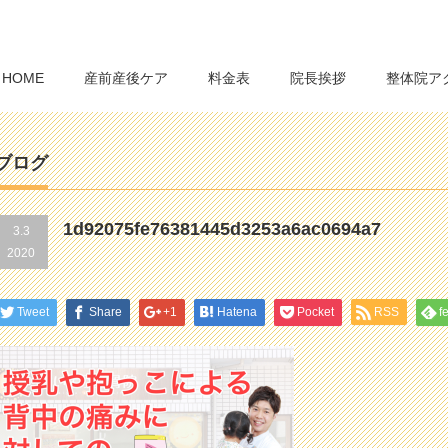
HOME
産前産後ケア
料金表
院長挨拶
整体院ア
ブログ
1d92075fe76381445d3253a6ac0694a7
3.3
2020
Tweet
Share
+1
Hatena
Pocket
RSS
f