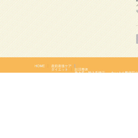
HOME
産前産後ケア
ダイエット
妊活整体
巻き爪・陥入爪矯正
たいよう整体院
岩盤浴エクササ