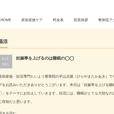
HOME
産前産後ケア
料金表
院長挨拶
整体院ア
温活
妊娠率を上げるのは睡眠の◯◯
6.14
2021
産前産後・妊活専門たいよう整骨院の平山太陽（ひらやまたかあき）で
グをお読みいただきありがとうございます。本日は「妊娠率を上げる睡
〇」をテーマにお伝えしていきます。妊活には、睡眠がとても大切なの
ご存知だと思います。
続きを読む