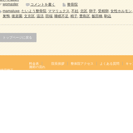
wpmaster
コメントを書く
整骨院
mamaluxe
,
たいよう整骨院
,
ママリュクス
,
不妊
,
北区
,
卵子
,
受精卵
,
女性ホルモン
巣鴨
,
後楽園
,
文京区
,
温活
,
田端
,
睡眠不足
,
精子
,
豊島区
,
飯田橋
,
駒込
トップページに戻る
料金表
院長挨拶
整体院アクセス
よくある質問
キャ
施術の流れ
の猫背矯正
イズ（ほっトレ）
Copyright ©