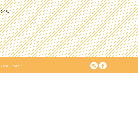
,
妊活
,
RSS
facebook
ンセルについて
たいよう整体院 駒込駅２分｜妊活・マタニティ・産後骨盤矯正