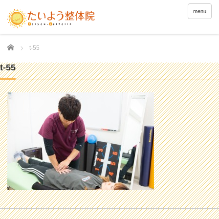
menu
Home
t-55
t-55