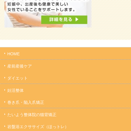
HOME
産前産後ケア
ダイエット
妊活整体
巻き爪・陥入爪矯正
たいよう整体院の猫背矯正
岩盤浴エクササイズ（ほっトレ）