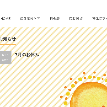
HOME
産前産後ケア
料金表
院長挨拶
整体院ア
お知らせ
7月のお休み
6.27
2025