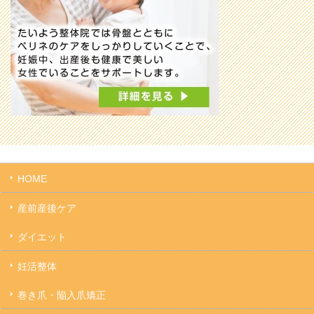
HOME
産前産後ケア
ダイエット
妊活整体
巻き爪・陥入爪矯正